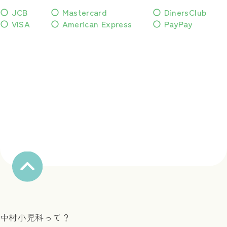
〇 JCB
〇 Mastercard
〇 DinersClub
〇 VISA
〇 American Express
〇 PayPay
中村小児科って？