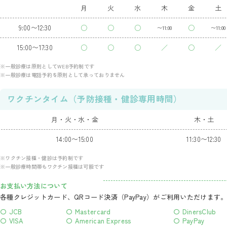
月
火
水
木
金
土
9:00〜12:30
○
○
○
○
〜11:00
〜11:00
15:00〜17:30
○
○
○
／
○
／
※一般診療は原則としてWEB予約制です
※一般診療は電話予約を原則として承っておりません
ワクチンタイム（予防接種・健診専用時間）
月・火・水・金
木・土
14:00〜15:00
11:30〜12:30
※ワクチン接種・健診は予約制です
※一般診療時間帯もワクチン接種は可能です
お支払い方法について
各種クレジットカード、QRコード決済（PayPay）がご利用いただけます
〇 JCB
〇 Mastercard
〇 DinersClub
〇 VISA
〇 American Express
〇 PayPay