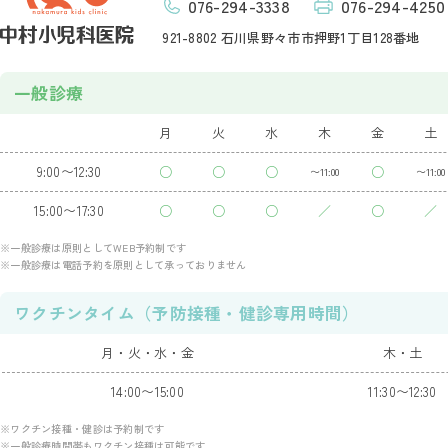
076-294-3338
076-294-4250
921-8802 石川県野々市市押野1丁目128番地
一般診療
月
火
水
木
金
土
9:00〜12:30
○
○
○
○
〜11:00
〜11:00
15:00〜17:30
○
○
○
／
○
／
※一般診療は原則としてWEB予約制です
※一般診療は電話予約を原則として承っておりません
ワクチンタイム（予防接種・健診専用時間）
月・火・水・金
木・土
14:00〜15:00
11:30〜12:30
※ワクチン接種・健診は予約制です
※一般診療時間帯もワクチン接種は可能です