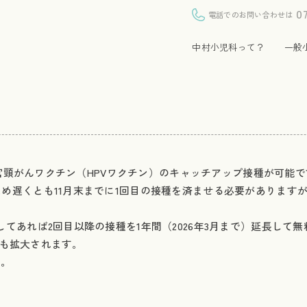
0
電話でのお問い合わせは
中村小児科って？
一般
で子宮頸がんワクチン（HPVワクチン）のキャッチアップ接種が可能
め遅くとも11月末までに1回目の接種を済ませる必要があります
てあれば2回目以降の接種を1年間（2026年3月まで）延長して
にも拡大されます。
う。