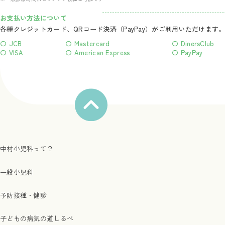
お支払い方法について
各種クレジットカード、QRコード決済（PayPay）がご利用いただけます
〇 JCB
〇 Mastercard
〇 DinersClub
〇 VISA
〇 American Express
〇 PayPay
中村小児科って？
一般小児科
予防接種・健診
子どもの病気の道しるべ