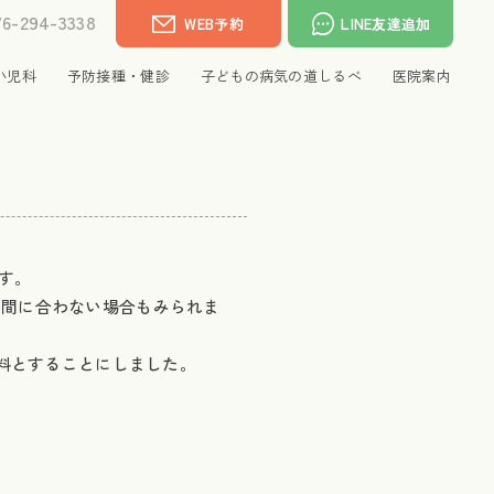
76-294-3338
WEB予約
LINE友達追加
小児科
予防接種・健診
子どもの病気の道しるべ
医院案内
です。
が間に合わない場合もみられま
無料とすることにしました。