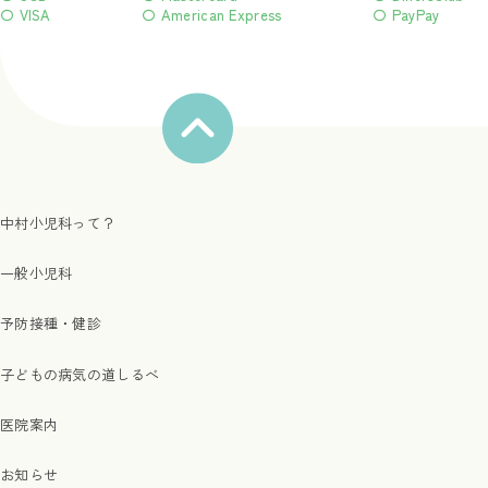
〇 VISA
〇 American Express
〇 PayPay
中村小児科って？
一般小児科
予防接種・健診
子どもの病気の道しるべ
医院案内
お知らせ