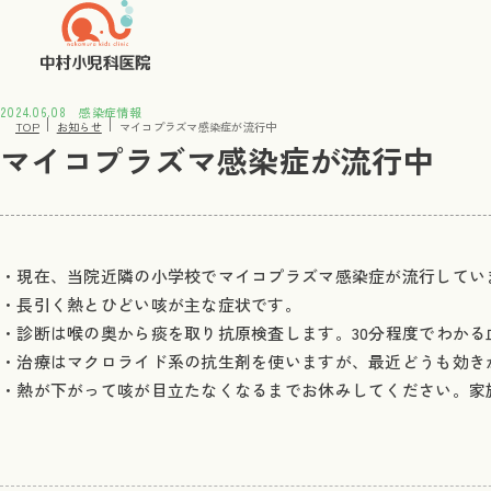
2024.06.08
感染症情報
TOP
お知らせ
マイコプラズマ感染症が流行中
マイコプラズマ感染症が流行中
・現在、当院近隣の小学校でマイコプラズマ感染症が流行してい
・長引く熱とひどい咳が主な症状です。
・診断は喉の奥から痰を取り抗原検査します。30分程度でわかる
・治療はマクロライド系の抗生剤を使いますが、最近どうも効き
・熱が下がって咳が目立たなくなるまでお休みしてください。家