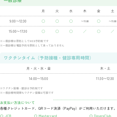
一般診療
月
火
水
木
金
土
9:00〜12:30
○
○
○
○
〜11:00
〜11:00
15:00〜17:30
○
○
○
／
○
／
※一般診療は原則としてWEB予約制です
※一般診療は電話予約を原則として承っておりません
ワクチンタイム（予防接種・健診専用時間）
月・火・水・金
木・土
14:00〜15:00
11:30〜12:30
※ワクチン接種・健診は予約制です
※一般診療時間帯もワクチン接種は可能です
お支払い方法について
各種クレジットカード、QRコード決済（PayPay）がご利用いただけます
〇 JCB
〇 Mastercard
〇 DinersClub