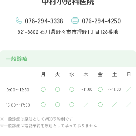
076-294-3338
076-294-4250
921-8802 石川県野々市市押野1丁目128番地
一般診療
月
火
水
木
金
土
日
○
○
○
○
／
9:00〜12:30
〜11:00
〜11:00
○
○
○
／
○
／
／
15:00〜17:30
※一般診療は原則としてWEB予約制です
※一般診療は電話予約を原則として承っておりません